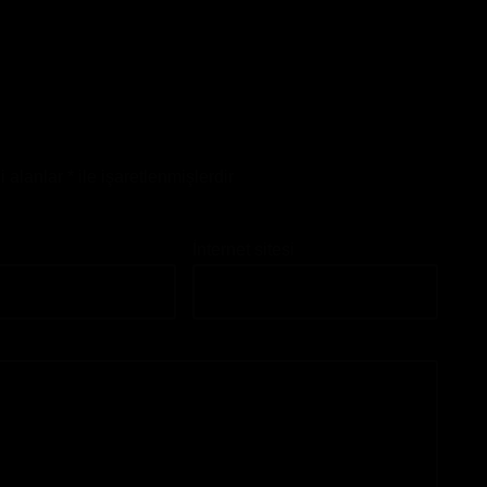
i alanlar
*
ile işaretlenmişlerdir
*
İnternet sitesi