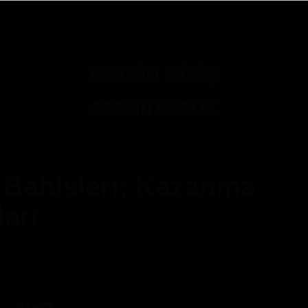
BETSİN GİRİŞ
BETSİN ÜYELİK
 Bahisleri: Kazanma
ları