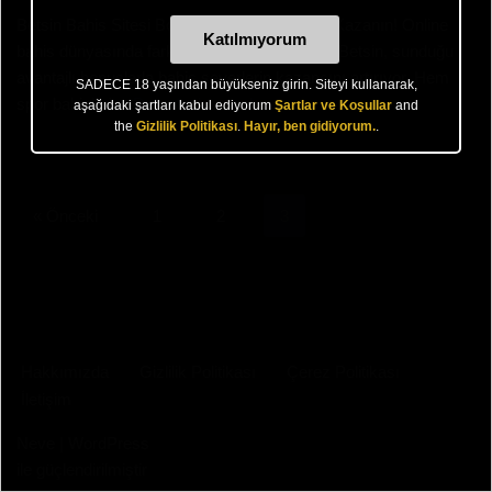
Betsin Bahis Sitesi Bonusları ile Daha Fazla Kazanın! Online
Katılmıyorum
bahis dünyasında fark yaratmayı hedefleyen Betsin, sunduğu
avantajlı bonuslarla bahis severlerin kazancını artırıyor. Hem
SADECE 18 yaşından büyükseniz girin. Siteyi kullanarak,
spor bahisleri…
Daha fazlasını oku »
aşağıdaki şartları kabul ediyorum
Şartlar ve Koşullar
and
the
Gizlilik Politikası
.
Hayır, ben gidiyorum.
.
« Önceki
1
2
3
Hakkımızda
Gizlilik Politikası
Çerez Politikası
İletişim
Neve
|
WordPress
ile güçlendirilmiştir