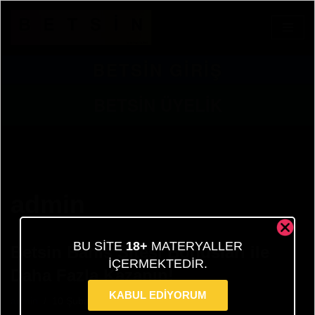
İçeriğe
geç
BETSİN GİRİŞ
BETSİN ÜYELİK
admin
BU SITE
18+
MATERYALLER
Betsin Bahis Sitesi Bonusları ile
IÇERMEKTEDIR.
Daha Fazla Kazanın!
KABUL EDİYORUM
admin
10 Şubat 2025